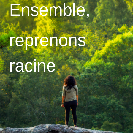
E
nsemble,
reprenons
racine